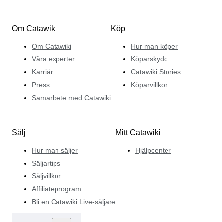
Om Catawiki
Köp
Om Catawiki
Hur man köper
Våra experter
Köparskydd
Karriär
Catawiki Stories
Press
Köparvillkor
Samarbete med Catawiki
Sälj
Mitt Catawiki
Hur man säljer
Hjälpcenter
Säljartips
Säljvillkor
Affiliateprogram
Bli en Catawiki Live-säljare