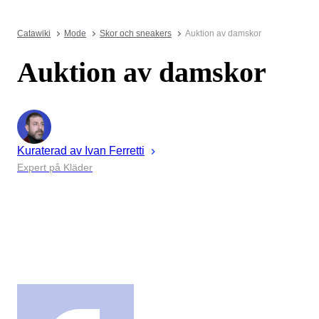
Catawiki
Mode
Skor och sneakers
Auktion av damskor
Auktion av damskor
Kuraterad av
Ivan
Ferretti
Expert på Kläder