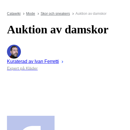
Catawiki
Mode
Skor och sneakers
Auktion av damskor
Auktion av damskor
Kuraterad av
Ivan
Ferretti
Expert på Kläder