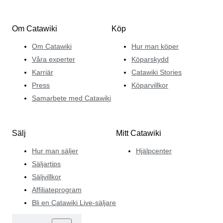
Om Catawiki
Köp
Om Catawiki
Hur man köper
Våra experter
Köparskydd
Karriär
Catawiki Stories
Press
Köparvillkor
Samarbete med Catawiki
Sälj
Mitt Catawiki
Hur man säljer
Hjälpcenter
Säljartips
Säljvillkor
Affiliateprogram
Bli en Catawiki Live-säljare