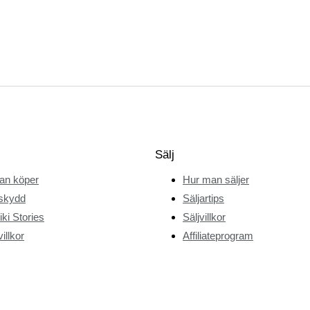
Sälj
an köper
Hur man säljer
skydd
Säljartips
ki Stories
Säljvillkor
illkor
Affiliateprogram