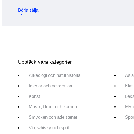
Börja sälja
Upptäck våra kategorier
Arkeologi och naturhistoria
Asia
Interiör och dekoration
Klas
Konst
Leks
Musik, filmer och kameror
Mynt
Smycken och ädelstenar
Spor
Vin, whisky och sprit