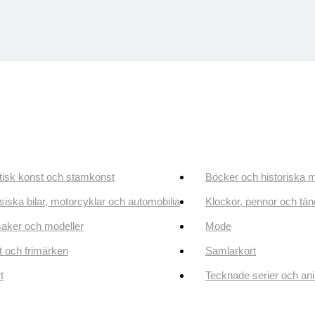
tisk konst och stamkonst
Böcker och historiska 
siska bilar, motorcyklar och automobilia
Klockor, pennor och tän
aker och modeller
Mode
 och frimärken
Samlarkort
t
Tecknade serier och an