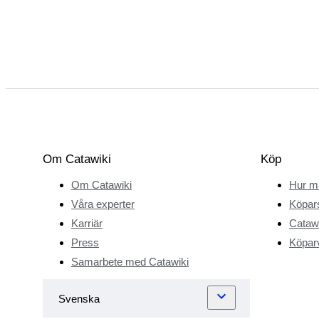
Om Catawiki
Köp
Om Catawiki
Hur m
Våra experter
Köpar
Karriär
Catawi
Press
Köparv
Samarbete med Catawiki