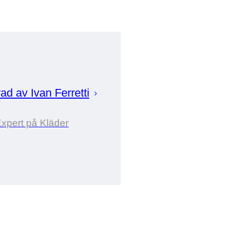
rad av
Ivan
Ferretti
xpert på Kläder