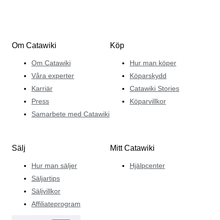
Om Catawiki
Köp
Om Catawiki
Hur man köper
Våra experter
Köparskydd
Karriär
Catawiki Stories
Press
Köparvillkor
Samarbete med Catawiki
Sälj
Mitt Catawiki
Hur man säljer
Hjälpcenter
Säljartips
Säljvillkor
Affiliateprogram