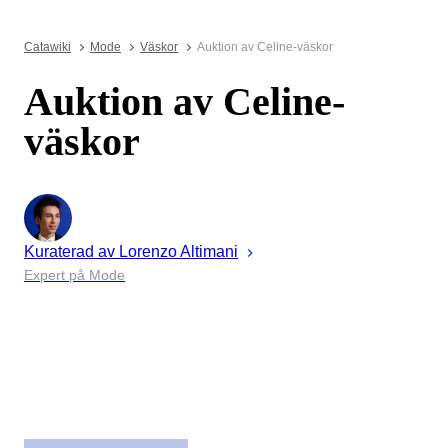
Catawiki
Mode
Väskor
Auktion av Celine-väskor
Auktion av Celine-
väskor
Kuraterad av
Lorenzo
Altimani
Expert på Mode