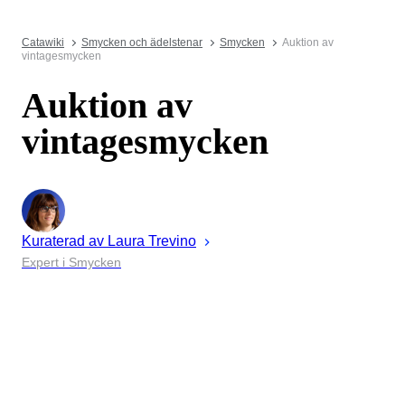
Catawiki
Smycken och ädelstenar
Smycken
Auktion av
vintagesmycken
Auktion av
vintagesmycken
Kuraterad av
Laura
Trevino
Expert i Smycken