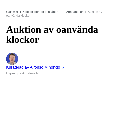
Catawiki
Klockor, pennor och tändare
Armbandsur
Auktion av
oanvända klockor
Auktion av oanvända
klockor
Kuraterad av
Alfonso
Minondo
Expert på Armbandsur