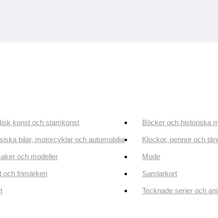
tisk konst och stamkonst
Böcker och historiska 
siska bilar, motorcyklar och automobilia
Klockor, pennor och tän
aker och modeller
Mode
 och frimärken
Samlarkort
t
Tecknade serier och an