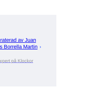
raterad av
Juan
s Borrella Martin
xpert på Klockor