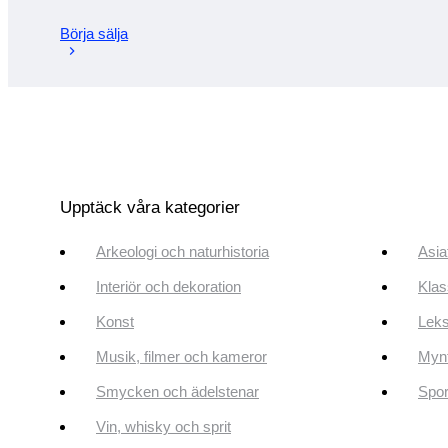
Börja sälja
Upptäck våra kategorier
Arkeologi och naturhistoria
Asia
Interiör och dekoration
Klas
Konst
Leks
Musik, filmer och kameror
Mynt
Smycken och ädelstenar
Spor
Vin, whisky och sprit