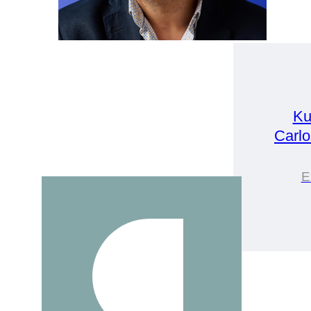
Ku
Carlo
E