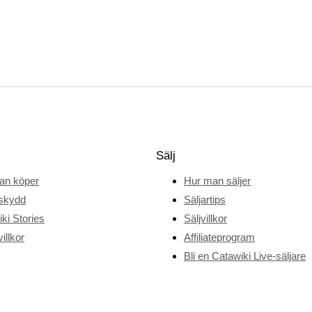
Sälj
an köper
Hur man säljer
skydd
Säljartips
ki Stories
Säljvillkor
illkor
Affiliateprogram
Bli en Catawiki Live-säljare