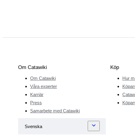
Om Catawiki
Köp
Om Catawiki
Hur m
Våra experter
Köpar
Karriär
Catawi
Press
Köparv
Samarbete med Catawiki