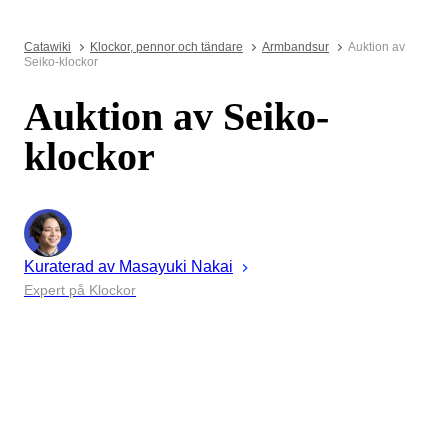
Catawiki
Klockor, pennor och tändare
Armbandsur
Auktion av
Seiko-klockor
Auktion av Seiko-
klockor
Kuraterad av
Masayuki
Nakai
Expert på Klockor