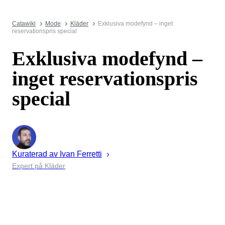
Catawiki
Mode
Kläder
Exklusiva modefynd – inget
reservationspris special
Exklusiva modefynd –
inget reservationspris
special
Kuraterad av
Ivan
Ferretti
Expert på Kläder