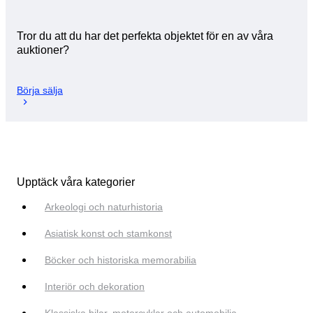
Tror du att du har det perfekta objektet för en av våra
auktioner?
Börja sälja
Upptäck våra kategorier
Arkeologi och naturhistoria
Asiatisk konst och stamkonst
Böcker och historiska memorabilia
Interiör och dekoration
Klassiska bilar, motorcyklar och automobilia