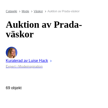
Catawiki
Mode
Väskor
Auktion av Prada-väskor
Auktion av Prada-
väskor
Kuraterad av
Luise
Hack
Expert i Modeinspiration
69 objekt