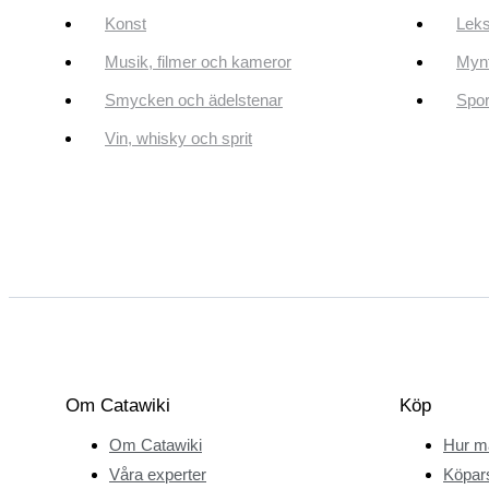
Konst
Leks
Musik, filmer och kameror
Mynt
Smycken och ädelstenar
Spor
Vin, whisky och sprit
Om Catawiki
Köp
Om Catawiki
Hur m
Våra experter
Köpar