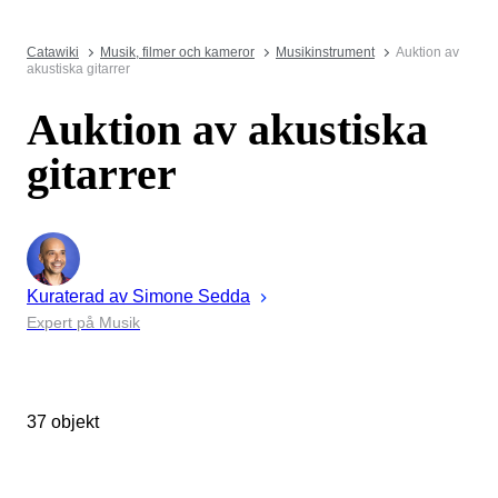
Catawiki
Musik, filmer och kameror
Musikinstrument
Auktion av
akustiska gitarrer
Auktion av akustiska
gitarrer
Kuraterad av
Simone
Sedda
Expert på Musik
37 objekt