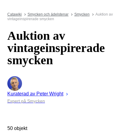
Catawiki
Smycken och ädelstenar
Smycken
Auktion av
vintageinspirerade smycken
Auktion av
vintageinspirerade
smycken
Kuraterad av
Peter
Wright
Expert på Smycken
50 objekt