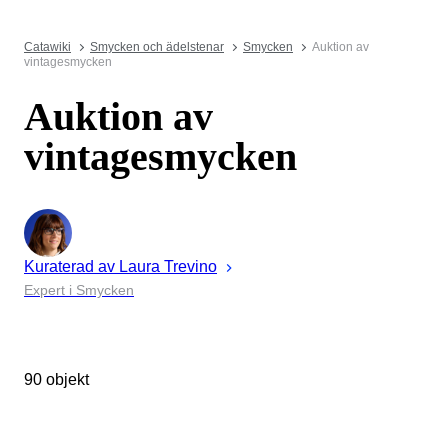
Catawiki
Smycken och ädelstenar
Smycken
Auktion av
vintagesmycken
Auktion av
vintagesmycken
Kuraterad av
Laura
Trevino
Expert i Smycken
90 objekt