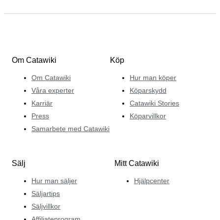
Om Catawiki
Köp
Om Catawiki
Hur man köper
Våra experter
Köparskydd
Karriär
Catawiki Stories
Press
Köparvillkor
Samarbete med Catawiki
Sälj
Mitt Catawiki
Hur man säljer
Hjälpcenter
Säljartips
Säljvillkor
Affiliateprogram