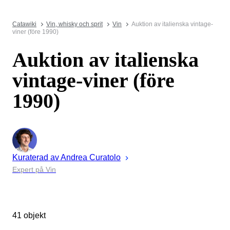
Catawiki
Vin, whisky och sprit
Vin
Auktion av italienska vintage-
viner (före 1990)
Auktion av italienska
vintage-viner (före
1990)
Kuraterad av
Andrea
Curatolo
Expert på Vin
41 objekt