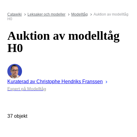
Catawiki
Leksaker och modeller
Modelltåg
Auktion av modelltåg
H0
Auktion av modelltåg
H0
Kuraterad av
Christophe
Hendriks Franssen
Expert på Modelltåg
37 objekt