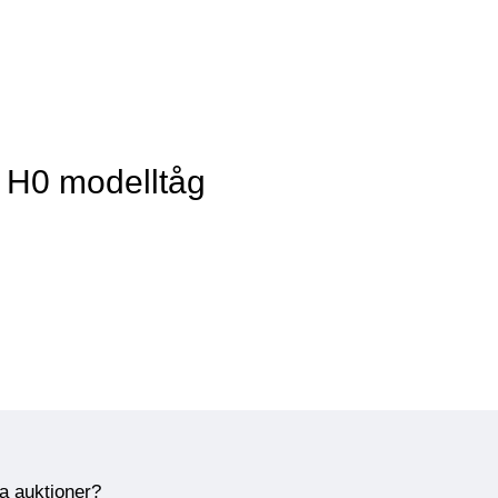
v H0 modelltåg
ra auktioner?