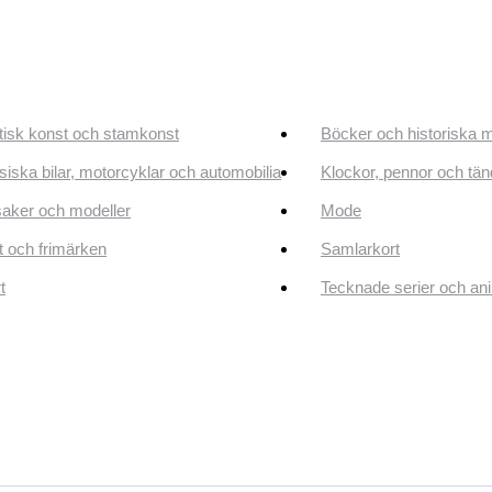
tisk konst och stamkonst
Böcker och historiska 
siska bilar, motorcyklar och automobilia
Klockor, pennor och tän
aker och modeller
Mode
 och frimärken
Samlarkort
t
Tecknade serier och an