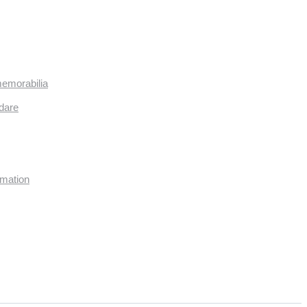
memorabilia
dare
imation