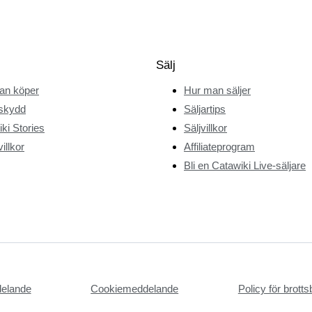
Sälj
an köper
Hur man säljer
skydd
Säljartips
ki Stories
Säljvillkor
illkor
Affiliateprogram
Bli en Catawiki Live-säljare
delande
Cookiemeddelande
Policy för brot