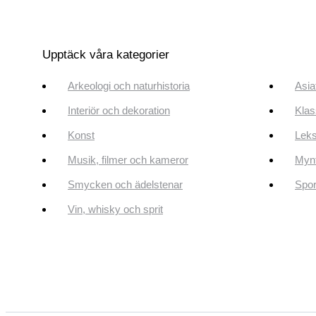
Upptäck våra kategorier
Arkeologi och naturhistoria
Asia
Interiör och dekoration
Klas
Konst
Leks
Musik, filmer och kameror
Mynt
Smycken och ädelstenar
Spor
Vin, whisky och sprit