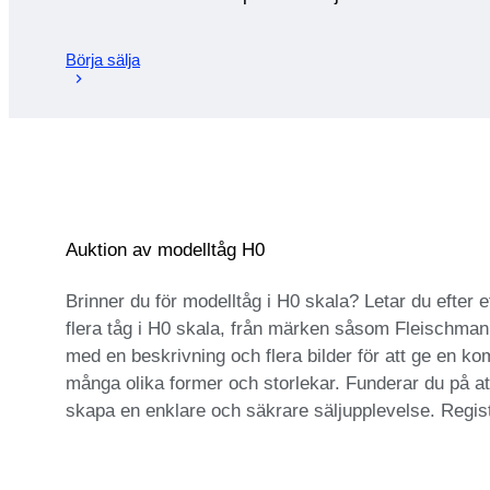
Börja sälja
Auktion av modelltåg H0
Brinner du för modelltåg i H0 skala? Letar du efter 
flera tåg i H0 skala, från märken såsom Fleischmann, 
med en beskrivning och flera bilder för att ge en kom
många olika former och storlekar. Funderar du på att
skapa en enklare och säkrare säljupplevelse. Regist