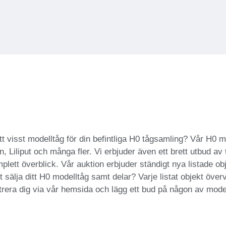
ett visst modelltåg för din befintliga H0 tågsamling? Vår H0 
Liliput och många fler. Vi erbjuder även ett brett utbud av ti
plett överblick. Vår auktion erbjuder ständigt nya listade obj
 sälja ditt H0 modelltåg samt delar? Varje listat objekt över
rera dig via vår hemsida och lägg ett bud på någon av model