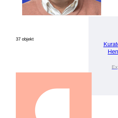
37 objekt
Kurat
Hen
Ex