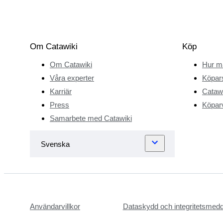
Om Catawiki
Köp
Om Catawiki
Hur m
Våra experter
Köpar
Karriär
Catawi
Press
Köparv
Samarbete med Catawiki
Användarvillkor
Dataskydd och integritetsmed