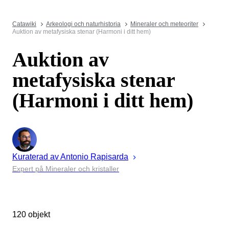
Catawiki
Arkeologi och naturhistoria
Mineraler och meteoriter
Auktion av metafysiska stenar (Harmoni i ditt hem)
Auktion av
metafysiska stenar
(Harmoni i ditt hem)
Kuraterad av
Antonio
Rapisarda
Expert på Mineraler och kristaller
120 objekt