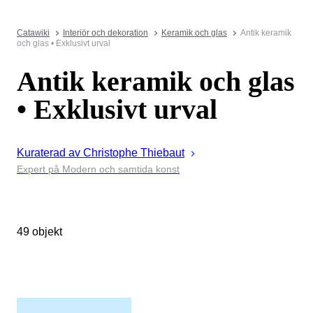
Catawiki
Interiör och dekoration
Keramik och glas
Antik keramik
och glas • Exklusivt urval
Antik keramik och glas
• Exklusivt urval
Kuraterad av
Christophe
Thiebaut
Expert på Modern och samtida konst
49 objekt