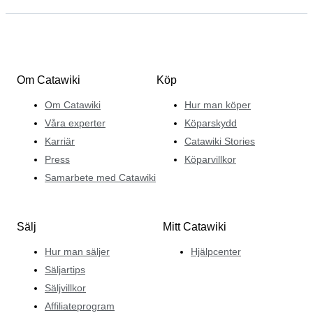
Om Catawiki
Köp
Om Catawiki
Hur man köper
Våra experter
Köparskydd
Karriär
Catawiki Stories
Press
Köparvillkor
Samarbete med Catawiki
Sälj
Mitt Catawiki
Hur man säljer
Hjälpcenter
Säljartips
Säljvillkor
Affiliateprogram