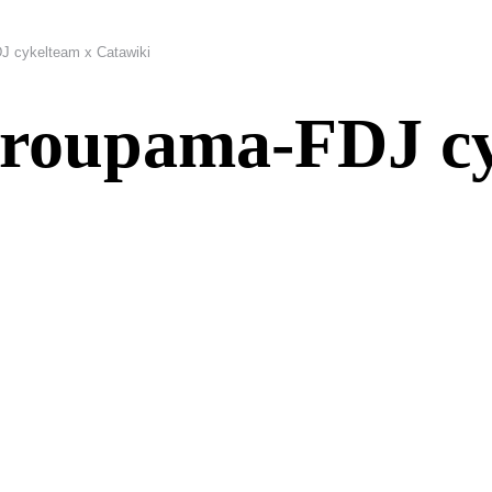
J cykelteam x Catawiki
Groupama-FDJ cy