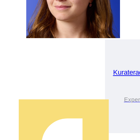
Kuratera
Exper