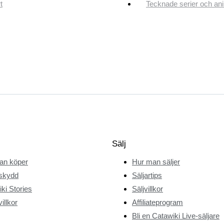
t
Tecknade serier och an
Sälj
an köper
Hur man säljer
skydd
Säljartips
ki Stories
Säljvillkor
illkor
Affiliateprogram
Bli en Catawiki Live-säljare