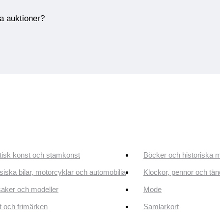
ra auktioner?
tisk konst och stamkonst
Böcker och historiska 
siska bilar, motorcyklar och automobilia
Klockor, pennor och tän
aker och modeller
Mode
 och frimärken
Samlarkort