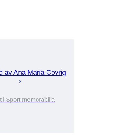
d av
Ana Maria
Covrig
t i Sport-memorabilia