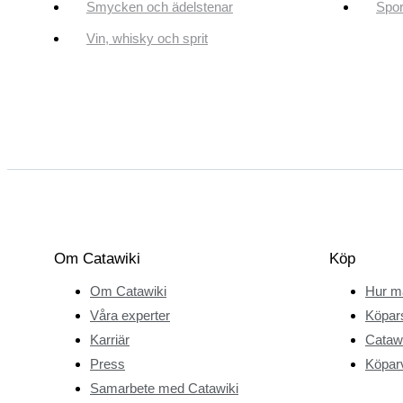
Smycken och ädelstenar
Spor
Vin, whisky och sprit
Om Catawiki
Köp
Om Catawiki
Hur m
Våra experter
Köpar
Karriär
Catawi
Press
Köparv
Samarbete med Catawiki