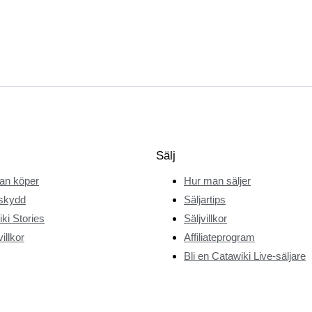
Sälj
an köper
Hur man säljer
skydd
Säljartips
ki Stories
Säljvillkor
illkor
Affiliateprogram
Bli en Catawiki Live-säljare