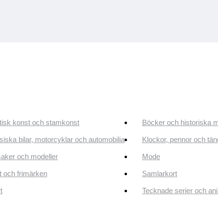
tisk konst och stamkonst
Böcker och historiska 
siska bilar, motorcyklar och automobilia
Klockor, pennor och tän
aker och modeller
Mode
 och frimärken
Samlarkort
t
Tecknade serier och an