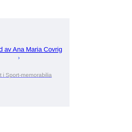
d av
Ana Maria
Covrig
t i Sport-memorabilia