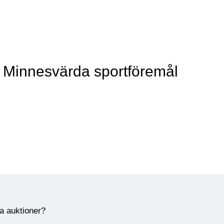
v Minnesvärda sportföremål
ra auktioner?