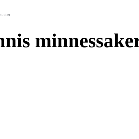
ssaker
nnis minnessake