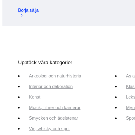
Börja sälja
Upptäck våra kategorier
Arkeologi och naturhistoria
Asia
Interiör och dekoration
Klas
Konst
Leks
Musik, filmer och kameror
Mynt
Smycken och ädelstenar
Spor
Vin, whisky och sprit