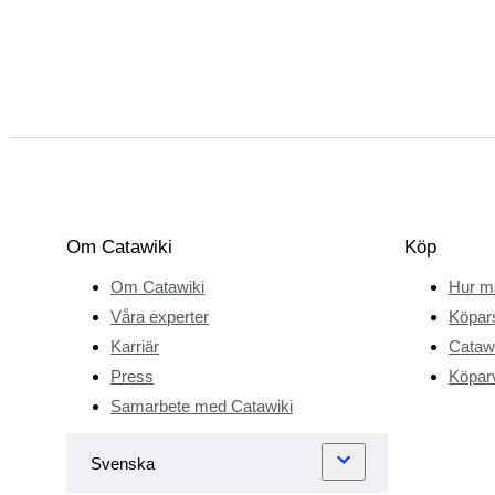
Om Catawiki
Köp
Om Catawiki
Hur m
Våra experter
Köpar
Karriär
Catawi
Press
Köparv
Samarbete med Catawiki