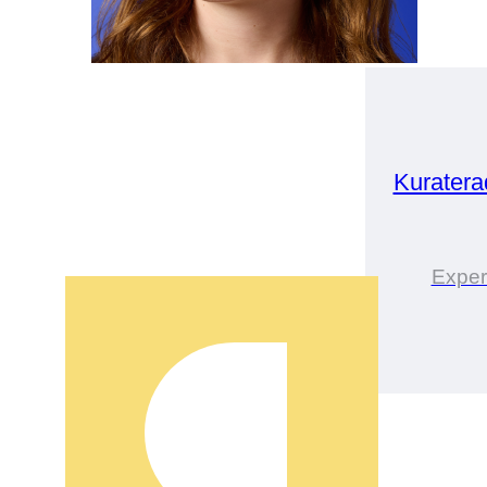
Kuratera
Exper