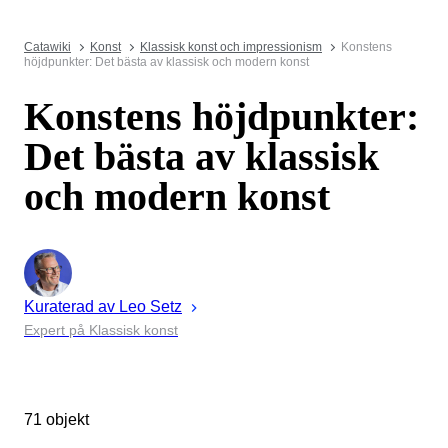
Catawiki
Konst
Klassisk konst och impressionism
Konstens
höjdpunkter: Det bästa av klassisk och modern konst
Konstens höjdpunkter:
Det bästa av klassisk
och modern konst
Kuraterad av
Leo
Setz
Expert på Klassisk konst
71 objekt