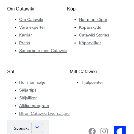
Om Catawiki
Köp
Om Catawiki
Hur man köper
Våra experter
Köparskydd
Karriär
Catawiki Stories
Press
Köparvillkor
Samarbete med Catawiki
Sälj
Mitt Catawiki
Hur man säljer
Hjälpcenter
Säljartips
Säljvillkor
Affiliateprogram
Bli en Catawiki Live-säljare