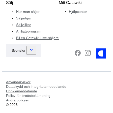
Sälj
Mitt Catawiki
Hur man säljer
Hjälpcenter
Säljartips
Säljvillkor
Affiliateprogram
Bli en Catawiki Live-säljare
Användarvillkor
Dataskydd och integritetsmeddelande
Cookiemeddelande
Policy för brottsbekämpning
Andra policyer
©
2026