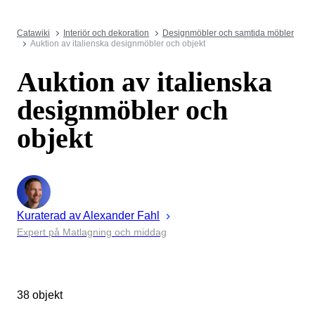
Catawiki
Interiör och dekoration
Designmöbler och samtida möbler
Auktion av italienska designmöbler och objekt
Auktion av italienska
designmöbler och
objekt
Kuraterad av
Alexander
Fahl
Expert på Matlagning och middag
38 objekt