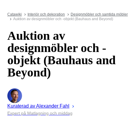
Catawiki
Interiör och dekoration
Designmöbler och samtida möbler
Auktion av designmöbler och -objekt (Bauhaus and Beyond)
Auktion av
designmöbler och -
objekt (Bauhaus and
Beyond)
Kuraterad av
Alexander
Fahl
Expert på Matlagning och middag