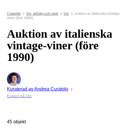
Catawiki
Vin, whisky och sprit
Vin
Auktion av italienska vintage-
viner (före 1990)
Auktion av italienska
vintage-viner (före
1990)
Kuraterad av
Andrea
Curatolo
Expert på Vin
45 objekt