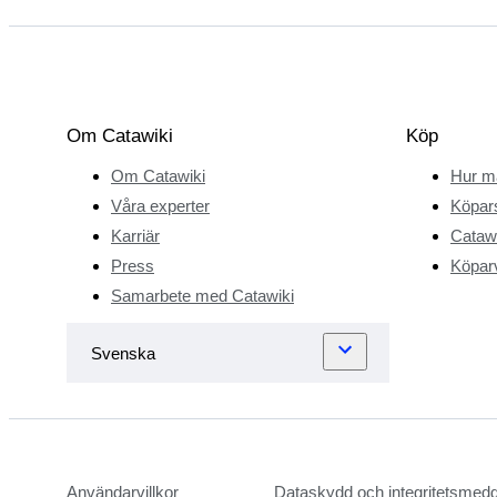
Om Catawiki
Köp
Om Catawiki
Hur m
Våra experter
Köpar
Karriär
Catawi
Press
Köparv
Samarbete med Catawiki
Användarvillkor
Dataskydd och integritetsmed