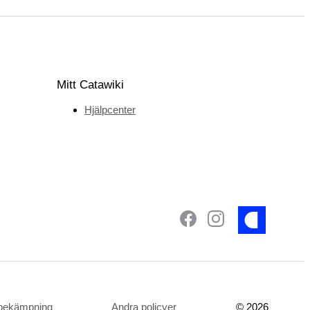
Mitt Catawiki
Hjälpcenter
tsbekämpning
Andra policyer
©
2026