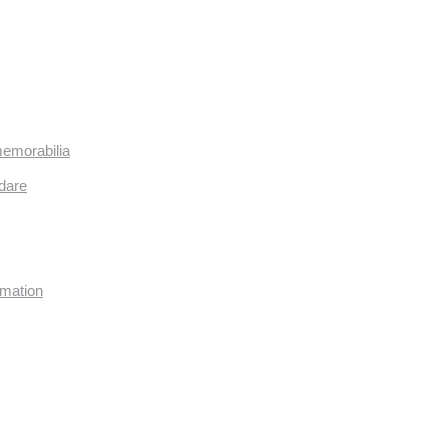
memorabilia
dare
imation