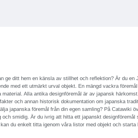
an ge ditt hem en känsla av stillhet och reflektion? Är du en
ende med ett utmärkt urval objekt. En mängd vackra föremål f
a material. Alla antika designföremål är av japansk härkomst
fakter och annan historisk dokumentation om japanska tradit
sälja japanska föremål från din egen samling? På Catawiki öv
g och smidig. Är du ivrig att hitta ett japanskt designföremå
an du enkelt titta igenom våra listor med objekt och starta