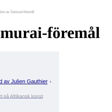
tion av Samurai-föremål
amurai-föremål
ad av
Julien
Gauthier
t på Afrikansk konst