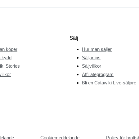
Sälj
an köper
Hur man säljer
skydd
Säljartips
ki Stories
Säljvillkor
illkor
Affiliateprogram
Bli en Catawiki Live-säljare
delande
Cookiemeddelande
Policy för brot