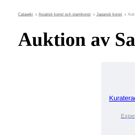
Catawiki
Asiatisk konst och stamkonst
Japansk konst
Auk
Auktion av S
Kurater
Exper