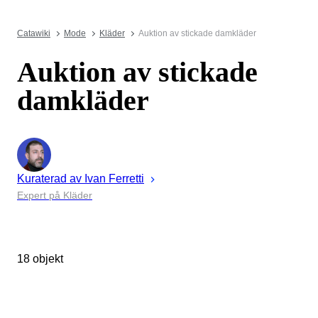
Catawiki
Mode
Kläder
Auktion av stickade damkläder
Auktion av stickade
damkläder
Kuraterad av
Ivan
Ferretti
Expert på Kläder
18 objekt