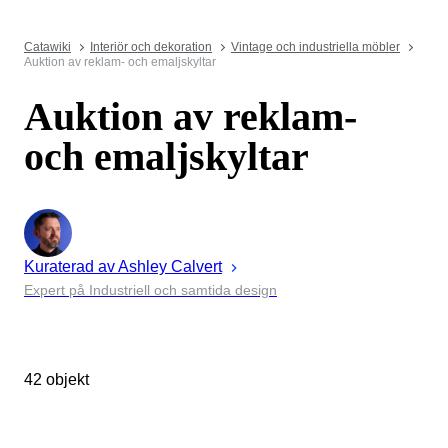
Catawiki
Interiör och dekoration
Vintage och industriella möbler
Auktion av reklam- och emaljskyltar
Auktion av reklam-
och emaljskyltar
Kuraterad av
Ashley
Calvert
Expert på Industriell och samtida design
42 objekt