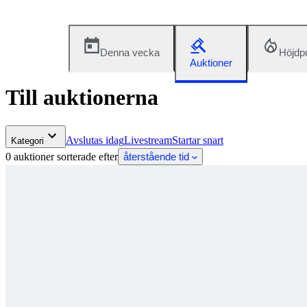
Denna vecka
Höjdp
Auktioner
Till auktionerna
Avslutas idag
Livestream
Startar snart
Kategori
0 auktioner sorterade efter
återstående tid