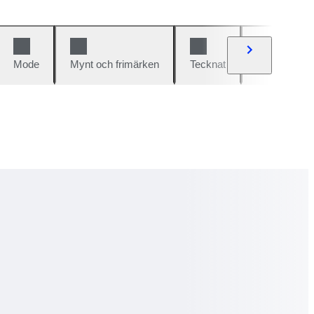
Mode
Mynt och frimärken
Tecknat
Bilar och cy