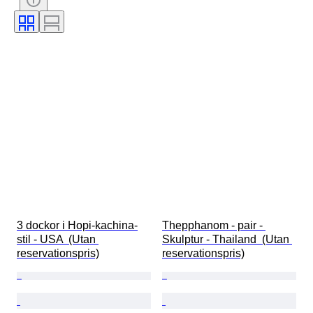
Färg
Klädstorlek
Era
Kultur
Ursprungligt objektnamn
Produktstorlek
Testad och fungerande
Säljs av
Original / kopia
Provenans
3 dockor i Hopi-kachina-
Thepphanom - pair - 
stil - USA  (Utan 
Skulptur - Thailand  (Utan 
reservationspris)
reservationspris)