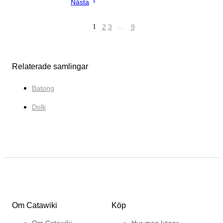
Nästa
1
2
3
…
9
Relaterade samlingar
Batong
Dolk
Om Catawiki
Köp
Om Catawiki
Hur man köper