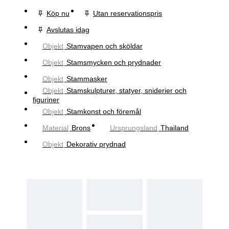
Köp nu
Utan reservationspris
Avslutas idag
Objekt
Stamvapen och sköldar
Objekt
Stamsmycken och prydnader
Objekt
Stammasker
Objekt
Stamskulpturer, statyer, sniderier och
figuriner
Objekt
Stamkonst och föremål
Material
Brons
Ursprungsland
Thailand
Objekt
Dekorativ prydnad