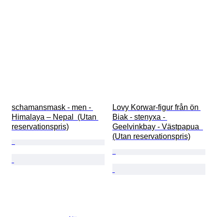
schamansmask - men - 
Lovy Korwar-figur från ön 
Himalaya – Nepal  (Utan 
Biak - stenyxa - 
reservationspris)
Geelvinkbay - Västpapua  
(Utan reservationspris)