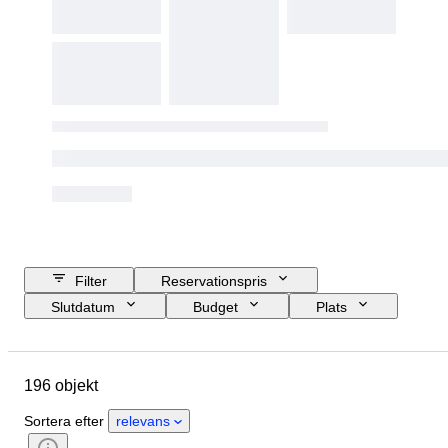
Filter
Reservationspris
Slutdatum
Budget
Plats
Storlek
Mått
Märke
Objekt
Ursprungsland
196 objekt
Material
Kön
Skick
Extra tillbehör
Period
Sortera efter
relevans
Certifiering
Stil
Signatur