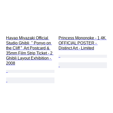
Hayao Miyazaki Official 
Princess Mononoke - 1 4K 
Studio Ghibli  " Ponyo on 
OFFICIAL POSTER - 
the Cliff ”  Art Postcard & 
Distinct Art - Limited
35mm Film Strip Ticket - 2 
Ghibli Layout Exhibition - 
2008