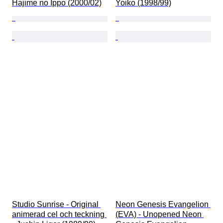
Hajime no Ippo (2000/02)
Yoiko (1998/99)
Studio Sunrise - Original 
Neon Genesis Evangelion 
animerad cel och teckning 
(EVA) - Unopened Neon 