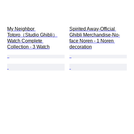
My Neighbor 
Spirited Away-Official 
Totoro（Studio Ghibli）
Ghibli Merchandise-No-
Watch Complete 
face Noren - 1 Noren 
Collection - 3 Watch
decoration