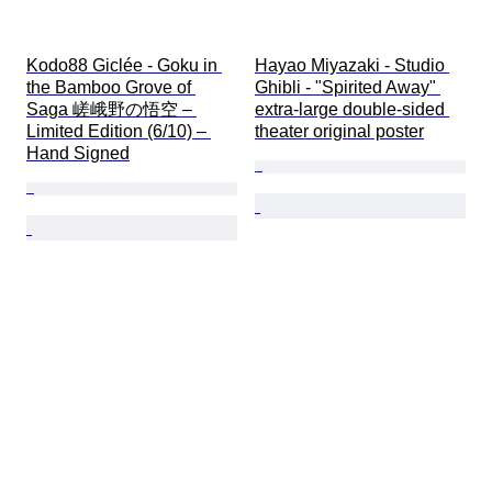
Kodo88 Giclée - Goku in 
Hayao Miyazaki - Studio 
the Bamboo Grove of 
Ghibli - "Spirited Away" 
Saga 嵯峨野の悟空 – 
extra-large double-sided 
Limited Edition (6/10) – 
theater original poster
Hand Signed