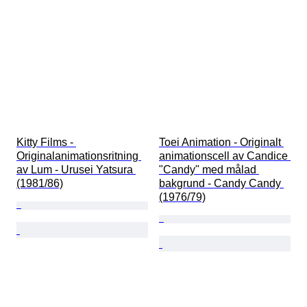
Kitty Films - 
Toei Animation - Originalt 
Originalanimationsritning 
animationscell av Candice 
av Lum - Urusei Yatsura 
"Candy" med målad 
(1981/86)
bakgrund - Candy Candy 
(1976/79)