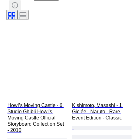
Stil
Teknik
Signatur
Utgåva nr.
Språk
Färg
Serie
Era
Säljs av
Konstnär
Testad och fungerande
Dekor
Typ av tecknade serier
Howl’s Moving Castle - 6 
Kishimoto, Masashi - 1 
Studio Ghibli Howl's 
Giclée - Naruto - Rare 
Moving Castle Official 
Event Edition - Classic
Storyboard Collection Set 
- 2010