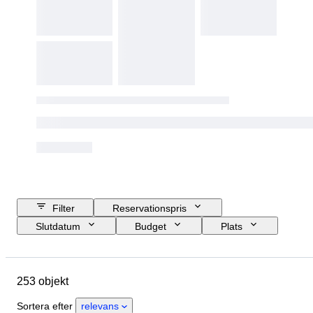
Filter
Reservationspris
Slutdatum
Budget
Plats
Storlek
Mått
Märke
Objekt
Ursprungsland
253 objekt
Material
Skick
Extra tillbehör
Period
Ämne
Sortera efter
relevans