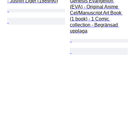
- Jushin Liger (1989/90)
Genesis Evangelion 
(EVA) - Original Anime 
Cel/Manuscript Art Book 
(1 book) - 1 Comic 
collection - Begränsad 
upplaga