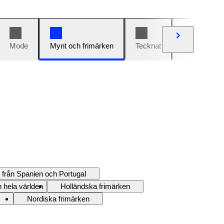
Mode
Mynt och frimärken
Tecknat
Bilar och cy
 från Spanien och Portugal
 hela världen
Holländska frimärken
Nordiska frimärken