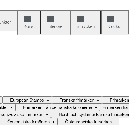
unkter
Konst
Interiörer
Smycken
Klockor
European Stamps
Franska frimärken
Frimärken
ldet
Frimärken från de franska kolonierna
Frimärken från
 schweiziska frimärken
Nord- och sydamerikanska frimärken
Österrikiska frimärken
Östeuropeiska frimärken