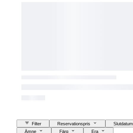
Filter
Reservationspris
Slutdatum
Ämne
Färg
Era