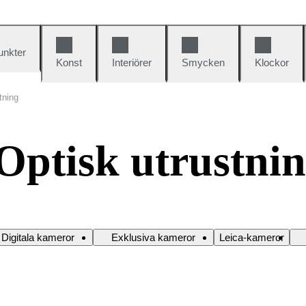
unkter
Konst
Interiörer
Smycken
Klockor
tning
Optisk utrustni
Digitala kameror
Exklusiva kameror
Leica-kameror