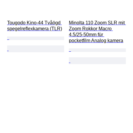
Tougodo Kino-44 Tvåögd 
Minolta 110 Zoom SLR mit 
spegelreflexkamera (TLR)
Zoom Rokkor Macro 
4.5/25-50mm für 
pocketfilm Analog kamera