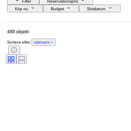
Filter
Reservationspris
Köp nu
Budget
Slutdatum
Plats
Märke
Objekt
Ursprungsland
Material
488 objekt
Skick
Period
Ämne
Stil
Teknik
Signatur
Sortera efter
relevans
Bindning
Utgåva nr.
Språk
Objektivmontering
Filmsort
Era
Testad och fungerande
Typ av kikare
Säljs av
Skapare