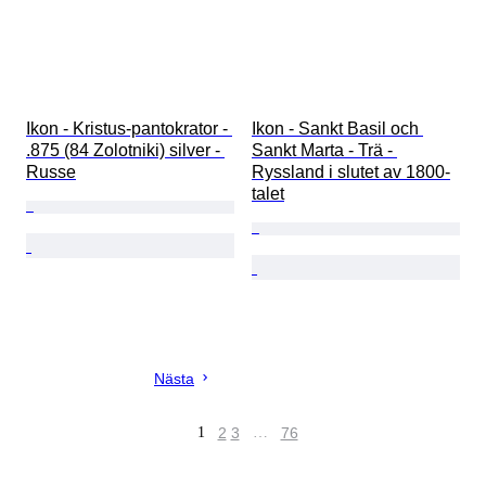
Ikon - Kristus-pantokrator - 
Ikon - Sankt Basil och 
.875 (84 Zolotniki) silver - 
Sankt Marta - Trä - 
Russe
Ryssland i slutet av 1800-
talet
Nästa
1
2
3
…
76