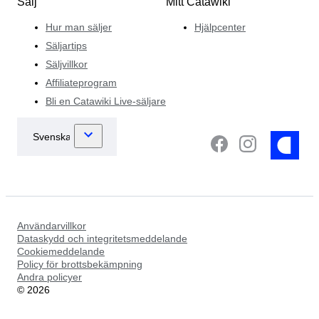
Sälj
Mitt Catawiki
Hur man säljer
Hjälpcenter
Säljartips
Säljvillkor
Affiliateprogram
Bli en Catawiki Live-säljare
Användarvillkor
Dataskydd och integritetsmeddelande
Cookiemeddelande
Policy för brottsbekämpning
Andra policyer
©
2026