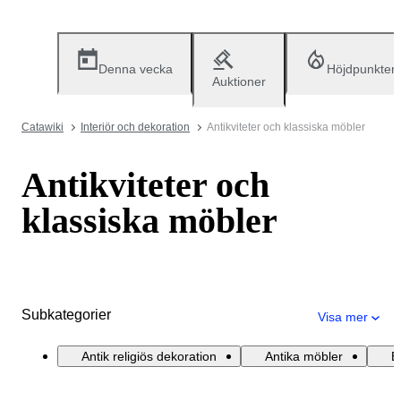
Denna vecka
Höjdpunkter
Auktioner
Catawiki
Interiör och dekoration
Antikviteter och klassiska möbler
Antikviteter och
klassiska möbler
Subkategorier
Visa mer
Antik religiös dekoration
Antika möbler
E