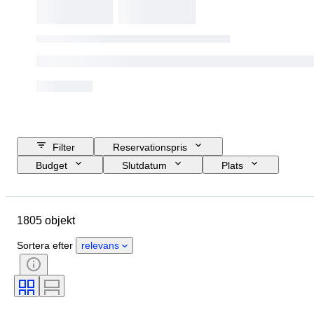
Filter
Reservationspris
Budget
Slutdatum
Plats
Storlek
Mått
Märke
Objekt
Ursprungsland
1805 objekt
Material
Kön
Skick
Period
Certifiering
Ämne
Sortera efter
relevans
Stil
Signatur
Färg
Urverk
Kraftreserv
Klockljud
Klocktyp
Era
Boettens diameter
Original / kopia