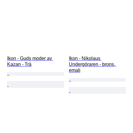
Ikon - Guds moder av 
Ikon - Nikolaus 
Kazan - Trä
Undergöraren - brons, 
emalj