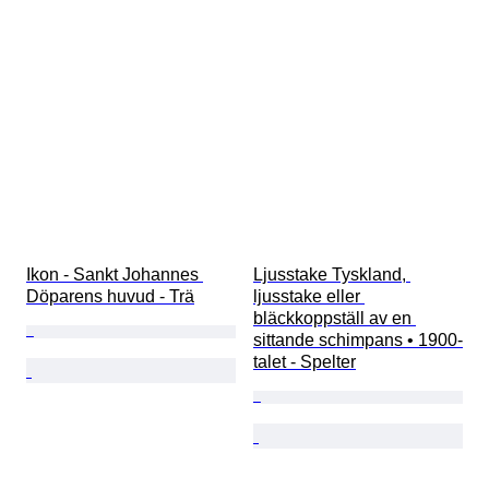
Skapare
Provenans
Ikon - Sankt Johannes 
Ljusstake Tyskland, 
Döparens huvud - Trä
ljusstake eller 
bläckkoppställ av en 
sittande schimpans • 1900-
talet - Spelter