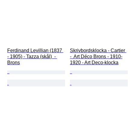
Ferdinand Levillian (1837 
Skrivbordsklocka - Cartier 
- 1905) - Tazza (skål)  - 
-  Art Déco Brons - 1910-
Brons
1920 - Art Deco-klocka