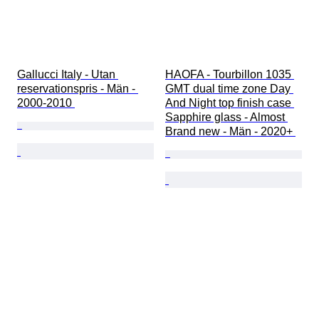
Gallucci Italy - Utan 
HAOFA - Tourbillon 1035 
reservationspris - Män - 
GMT dual time zone Day 
2000-2010 
And Night top finish case 
Sapphire glass - Almost 
Brand new - Män - 2020+ 