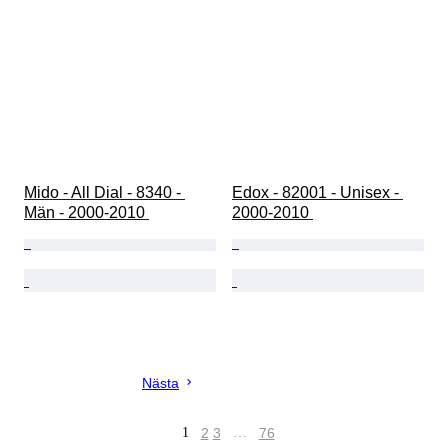
Mido - All Dial - 8340 - 
Edox - 82001 - Unisex - 
Män - 2000-2010 
2000-2010 
Nästa
1
2
3
…
76