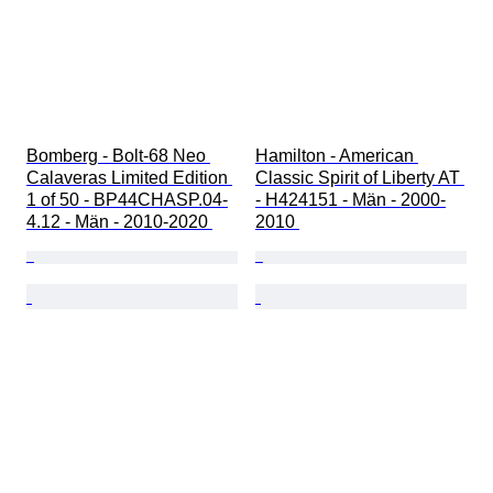
Bomberg - Bolt-68 Neo 
Hamilton - American 
Calaveras Limited Edition 
Classic Spirit of Liberty AT 
1 of 50 - BP44CHASP.04-
- H424151 - Män - 2000-
4.12 - Män - 2010-2020 
2010 