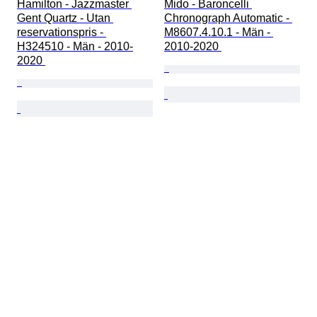
Hamilton - Jazzmaster 
Mido - Baroncelli 
Gent Quartz - Utan 
Chronograph Automatic - 
reservationspris - 
M8607.4.10.1 - Män - 
H324510 - Män - 2010-
2010-2020 
2020 