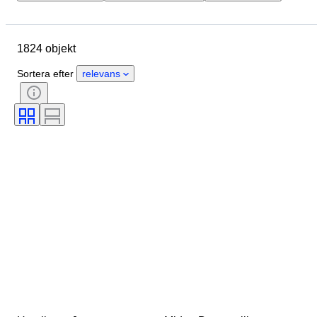
Märke
Boettens diameter
Klockarmbandets längd
Objekt
1824 objekt
Ursprungsland
Material
Kön
Skick
Period
Sortera efter
relevans
Stil
Färg
Urverk
Material i klockarmband
Era
Kraftreserv
Klockljud
Original / kopia
Automobilia-typ
Klocktyp
Modell