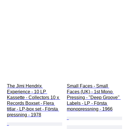
The Jimi Hendrix 
Small Faces - Small 
Experience - 10 LP 
Faces (UK) - 1st Mono 
Kassette - Collectors 10 x 
Pressing - "Deep Groove'' 
Records Boxset - Flera 
Labels - LP - Första 
titlar - LP-box set - Första 
monopressning - 1966
pressning - 1978