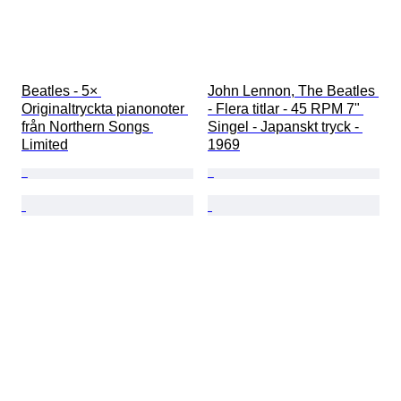
Beatles - 5× 
John Lennon, The Beatles 
Originaltryckta pianonoter 
- Flera titlar - 45 RPM 7" 
från Northern Songs 
Singel - Japanskt tryck - 
Limited
1969