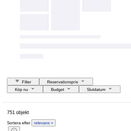
Filter
Reservationspris
Köp nu
Budget
Slutdatum
Plats
Objekt
Ursprungsland
Material
Skick
751 objekt
Extra tillbehör
Period
Ämne
Stil
Teknik
Signatur
Sortera efter
relevans
Genre
Utgåva nr.
Färg