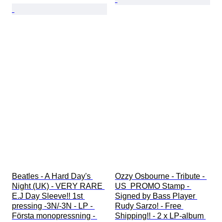
Beatles - A Hard Day's 
Ozzy Osbourne - Tribute - 
Night (UK) - VERY RARE 
US  PROMO Stamp - 
E.J Day Sleeve!! 1st 
Signed by Bass Player 
pressing -3N/-3N - LP - 
Rudy Sarzo! - Free 
Första monopressning - 
Shipping!! - 2 x LP-album 