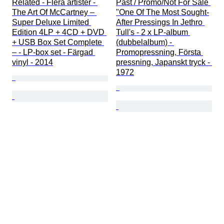
Related - Flera artister - 
Past / Promo/Not For Sale 
The Art Of McCartney – 
"One Of The Most Sought-
Super Deluxe Limited 
After Pressings In Jethro 
Edition 4LP + 4CD + DVD 
Tull's - 2 x LP-album 
+ USB Box Set Complete 
(dubbelalbum) - 
– - LP-box set - Färgad 
Promopressning, Första 
vinyl - 2014
pressning, Japanskt tryck - 
1972