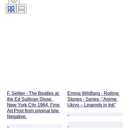
Säljs av
Typ av musikmemorabilia
Testad och fungerande
Trängande
Era
Konstnär
Skivmärke
Skapare
F. Seltier - The Beatles at 
Emma Wildfang - Rolling 
the Ed Sullivan Show, 
Stones - Series -"Anime 
New York City 1964, Fine 
Ukiyo – Legends in Ink"
Art Print from original b/w 
Negative.