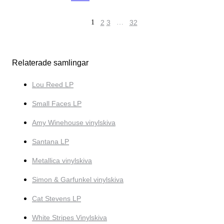
1
2
3
…
32
Relaterade samlingar
Lou Reed LP
Small Faces LP
Amy Winehouse vinylskiva
Santana LP
Metallica vinylskiva
Simon & Garfunkel vinylskiva
Cat Stevens LP
White Stripes Vinylskiva