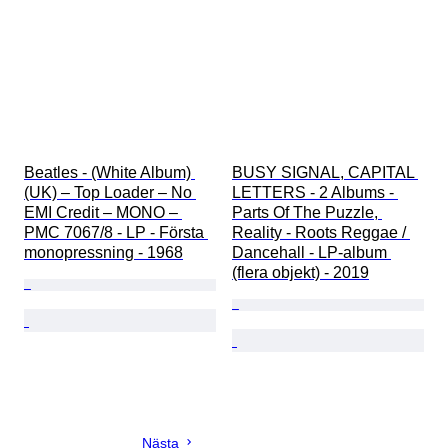
Beatles - (White Album) 
BUSY SIGNAL, CAPITAL 
(UK) – Top Loader – No 
LETTERS - 2 Albums - 
EMI Credit – MONO – 
Parts Of The Puzzle, 
PMC 7067/8 - LP - Första 
Reality - Roots Reggae / 
monopressning - 1968
Dancehall - LP-album 
(flera objekt) - 2019
Nästa