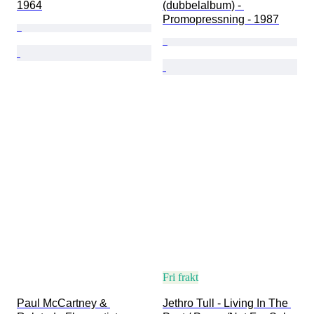
1964
(dubbelalbum) - 
Promopressning - 1987
Fri frakt
Paul McCartney & 
Jethro Tull - Living In The 