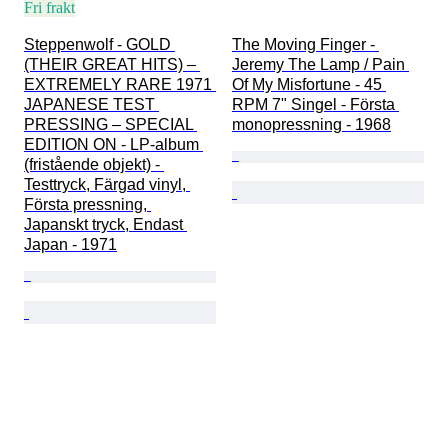
Fri frakt
Steppenwolf - GOLD 
The Moving Finger - 
(THEIR GREAT HITS) – 
Jeremy The Lamp / Pain 
EXTREMELY RARE 1971 
Of My Misfortune - 45 
JAPANESE TEST 
RPM 7" Singel - Första 
PRESSING – SPECIAL 
monopressning - 1968
EDITION ON - LP-album 
(fristående objekt) - 
Testtryck, Färgad vinyl, 
Första pressning, 
Japanskt tryck, Endast 
Japan - 1971