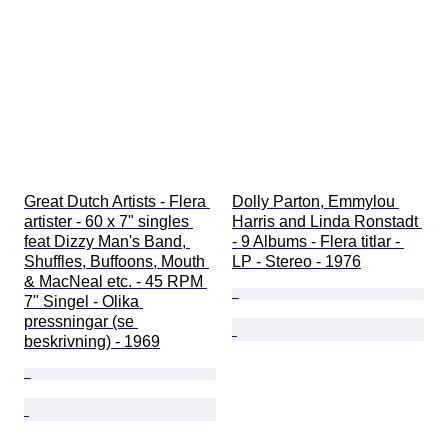
Great Dutch Artists - Flera 
Dolly Parton, Emmylou 
artister - 60 x 7" singles 
Harris and Linda Ronstadt 
feat Dizzy Man's Band, 
- 9 Albums - Flera titlar - 
Shuffles, Buffoons, Mouth 
LP - Stereo - 1976
& MacNeal etc. - 45 RPM 
7" Singel - Olika 
pressningar (se 
beskrivning) - 1969