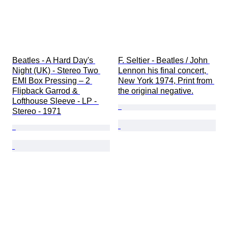
Beatles - A Hard Day's 
F. Seltier - Beatles / John 
Night (UK) - Stereo Two 
Lennon his final concert, 
EMI Box Pressing – 2 
New York 1974, Print from 
Flipback Garrod & 
the original negative.
Lofthouse Sleeve - LP - 
Stereo - 1971