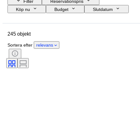
Filter
Reservationspris
Köp nu
Budget
Slutdatum
Plats
Storlek
Mått
Märke
Objekt
245 objekt
Ursprungsland
Material
Skick
Extra tillbehör
Period
Sortera efter
relevans
Ämne
Stil
Signatur
Bindning
Utgåva nr.
Språk
Färg
Säljs av
Konstnär
Dekor
Kraftreserv
Era
Skapare
Modell