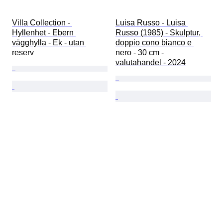
Villa Collection - 
Luisa Russo - Luisa 
Hyllenhet - Ebern 
Russo (1985) - Skulptur, 
vägghylla - Ek - utan 
doppio cono bianco e 
reserv
nero - 30 cm - 
valutahandel - 2024