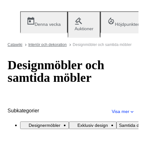
Denna vecka
Höjdpunkter
Auktioner
Catawiki
Interiör och dekoration
Designmöbler och samtida möbler
Designmöbler och
samtida möbler
Subkategorier
Visa mer
Designermöbler
Exklusiv design
Samtida de