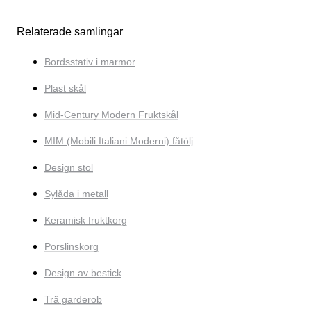
Relaterade samlingar
Bordsstativ i marmor
Plast skål
Mid-Century Modern Fruktskål
MIM (Mobili Italiani Moderni) fåtölj
Design stol
Sylåda i metall
Keramisk fruktkorg
Porslinskorg
Design av bestick
Trä garderob