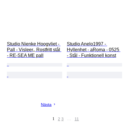
Studio Nienke Hoogvliet - 
Studio Anelo1997 - 
Pall - Visleer,, Rostfritt stål 
Hyllenhet - aRoma - 0525 
- RE-SEA ME pall
- Stål - Funktionell konst
Nästa
1
2
3
…
11