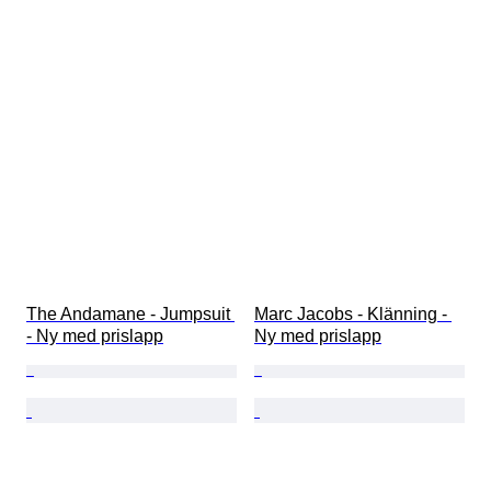
The Andamane - Jumpsuit 
Marc Jacobs - Klänning - 
- Ny med prislapp
Ny med prislapp