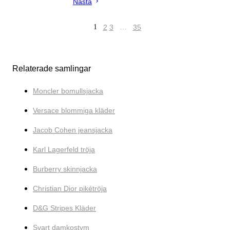
Nästa
1
2
3
…
35
Relaterade samlingar
Moncler bomullsjacka
Versace blommiga kläder
Jacob Cohen jeansjacka
Karl Lagerfeld tröja
Burberry skinnjacka
Christian Dior pikétröja
D&G Stripes Kläder
Svart damkostym