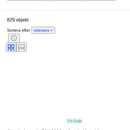
Märke
Objekt
Ursprungsland
Material
829 objekt
Kön
Skick
Färg
Klädstorlek
Era
Sortera efter
relevans
Produktstorlek
Mönster
Tillbehör ingår
Fri frakt