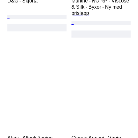
D&G - Skjorta
Munthe - NO RP - Viscose 
& Silk - Byxor - Ny med 
prislapp
Alaïa - Aftonklänning
Giorgio Armani - Virgin 