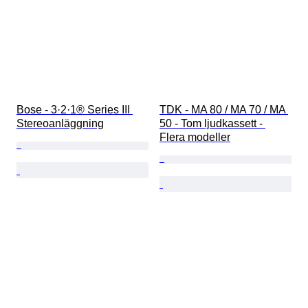
Bose - 3·2·1® Series III 
TDK - MA 80 / MA 70 / MA 
Stereoanläggning
50 - Tom ljudkassett - 
Flera modeller