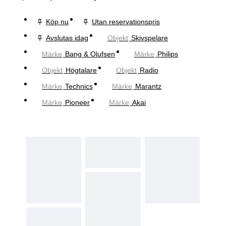
Köp nu
Utan reservationspris
Avslutas idag
Objekt
Skivspelare
Märke
Bang & Olufsen
Märke
Philips
Objekt
Högtalare
Objekt
Radio
Märke
Technics
Märke
Marantz
Märke
Pioneer
Märke
Akai