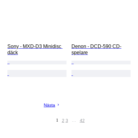
Sony - MXD-D3 Minidisc 
Denon - DCD-590 CD-
däck
spelare
Nästa
1
2
3
…
42