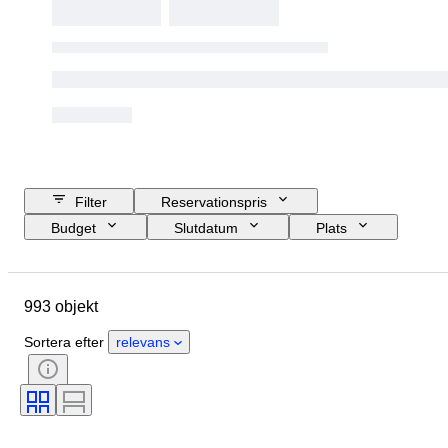
Filter
Reservationspris
Budget
Slutdatum
Plats
Märke
Objekt
Ursprungsland
Material
993 objekt
Skick
Extra tillbehör
Period
Stil
Genre
Färg
Sortera efter
relevans
Era
Testad och fungerande
Skapare