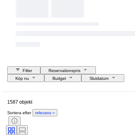
Filter
Reservationspris
Köp nu
Budget
Slutdatum
Plats
Objekt
Certifiering
Slipning
Klarhet
Färggrad
1587 objekt
Diamantvikt
Exakt färg
Diamanttyp
Polering (diamanter)
Sortera efter
relevans
Symmetri
Fluorescens
Slipningsgrad
Gördel
Fancy-färgintensitet
Fancy färgöverton