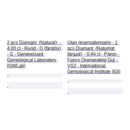
2 pcs Diamant  (Natural)  - 
Utan reservationspris - 1 
4.00 ct - Rund - D (färglös) 
pcs Diamant  (Naturligt 
- I1 - Gemewizard 
färgad)  - 0.44 ct - Päron - 
Gemological Laboratory 
Fancy Orangeaktig Gul - 
(GWLab)
VS2 - International 
Gemological Institute (IGI)