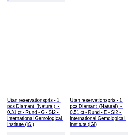
Utan reservationspris - 1 
Utan reservationspris - 1 
pcs Diamant  (Natural)  - 
pcs Diamant  (Natural)  - 
0.31 ct - Rund - G - SI2 - 
0.51 ct - Rund - E - SI2 - 
International Gemological 
International Gemological 
Institute (IGI)
Institute (IGI)