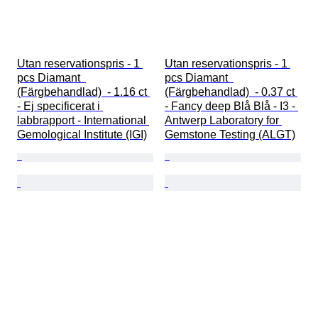
Utan reservationspris - 1 
Utan reservationspris - 1 
pcs Diamant  
pcs Diamant  
(Färgbehandlad)  - 1.16 ct 
(Färgbehandlad)  - 0.37 ct 
- Ej specificerat i 
- Fancy deep Blå Blå - I3 - 
labbrapport - International 
Antwerp Laboratory for 
Gemological Institute (IGI)
Gemstone Testing (ALGT)