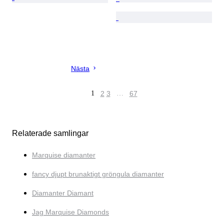
Nästa
1
2
3
…
67
Relaterade samlingar
Marquise diamanter
fancy djupt brunaktigt gröngula diamanter
Diamanter Diamant
Jag Marquise Diamonds