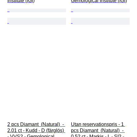
Institute (IGI)
Gemological Institute (IGI)
2 pcs Diamant  (Natural)  - 
Utan reservationspris - 1 
2.01 ct - Kudd - D (färglös) 
pcs Diamant  (Natural)  - 
- VVS2 - Gemological 
0.52 ct - Markis - L - SI2 - 