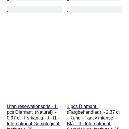
Utan reservationspris - 1 
1 pcs Diamant  
pcs Diamant  (Natural)  - 
(Färgbehandlad)  - 2.37 ct 
0.97 ct - Fyrkantig - J - I1 - 
- Rund - Fancy intense 
International Gemological 
Blå - I3 - International 