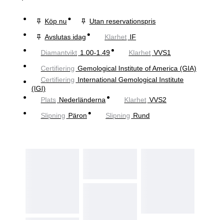
Köp nu
Utan reservationspris
Avslutas idag
Klarhet
IF
Diamantvikt
1.00-1.49
Klarhet
VVS1
Certifiering
Gemological Institute of America (GIA)
Certifiering
International Gemological Institute
(IGI)
Plats
Nederländerna
Klarhet
VVS2
Slipning
Päron
Slipning
Rund