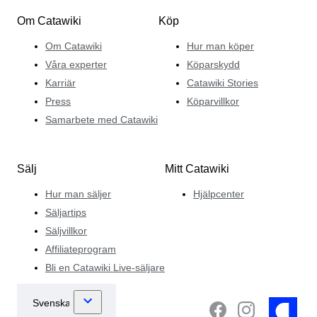
Om Catawiki
Köp
Om Catawiki
Hur man köper
Våra experter
Köparskydd
Karriär
Catawiki Stories
Press
Köparvillkor
Samarbete med Catawiki
Sälj
Mitt Catawiki
Hur man säljer
Hjälpcenter
Säljartips
Säljvillkor
Affiliateprogram
Bli en Catawiki Live-säljare