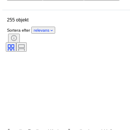
Plats
Objekt
Ursprungsland
Material
Skick
Certifiering
255 objekt
Ämne
Valuta
Era
Typ av mynt
Regent/era
Sortera efter
relevans