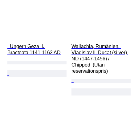
. Ungern Geza II. 
Wallachia, Rumänien. 
Bracteata 1141-1162 AD
Vladislav II. Ducat (silver) 
ND (1447-1456) /  
Chipped  (Utan 
reservationspris)