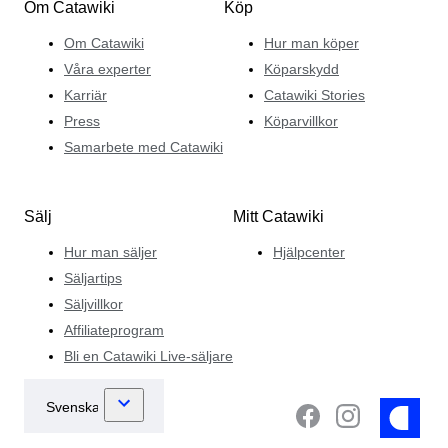
Om Catawiki
Köp
Om Catawiki
Hur man köper
Våra experter
Köparskydd
Karriär
Catawiki Stories
Press
Köparvillkor
Samarbete med Catawiki
Sälj
Mitt Catawiki
Hur man säljer
Hjälpcenter
Säljartips
Säljvillkor
Affiliateprogram
Bli en Catawiki Live-säljare