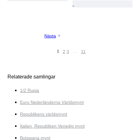
Nästa
1
2
3
…
11
Relaterade samlingar
1/2 Rupia
Euro Nederländerna Världsmynt
Republikens världsmynt
Italien, Republiken Venedig mynt
Botswana mynt