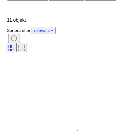
Märke
Objekt
Skick
Språk
Samlarkort-set
11 objekt
Typ av samlarkort
Samlarkortspel
Värderingsföretag
Betyg
Sortera efter
relevans
Samlarkortets egenskaper
Karaktär