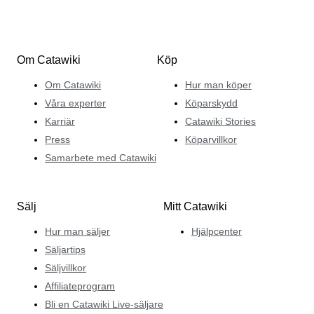
Om Catawiki
Köp
Om Catawiki
Hur man köper
Våra experter
Köparskydd
Karriär
Catawiki Stories
Press
Köparvillkor
Samarbete med Catawiki
Sälj
Mitt Catawiki
Hur man säljer
Hjälpcenter
Säljartips
Säljvillkor
Affiliateprogram
Bli en Catawiki Live-säljare