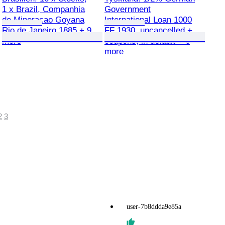
1 x Brazil, Companhia
Government
de Mineracao Goyana
International Loan 1000
Rio de Janeiro 1885 + 9
FF 1930, uncancelled +
more
coupons, in default + 6
more
2
3
user-7b8ddda9e85a