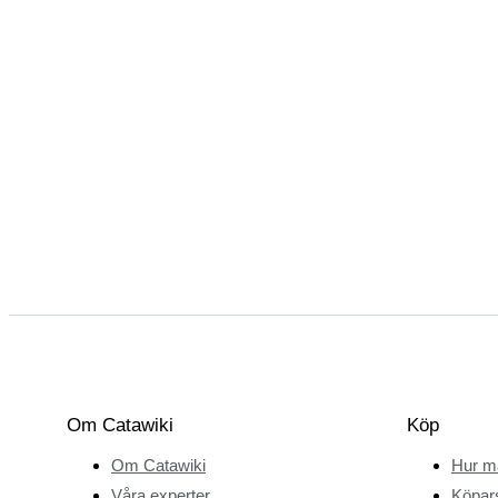
Om Catawiki
Köp
Om Catawiki
Hur m
Våra experter
Köpar