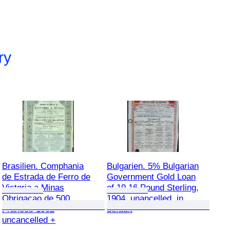
ry
Brasilien. Comphania
Bulgarien. 5% Bulgarian
de Estrada de Ferro de
Government Gold Loan
Victoria a Minas
of 19,16 Pound Sterling,
Obrigacao de 500
1904, unancelled, in
Francos 1902
default
uncancelled +