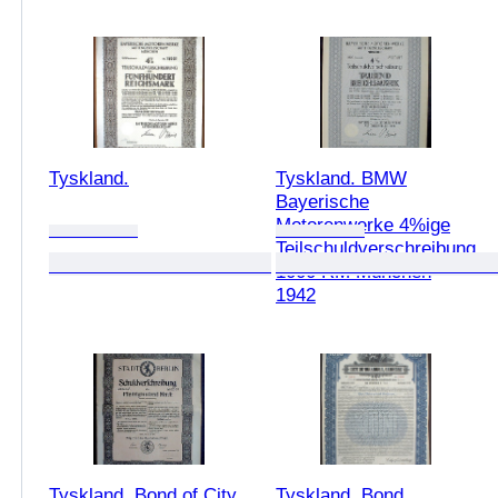
Tyskland.
Tyskland. BMW
Bayerische
Motorenwerke 4%ige
Teilschuldverschreibung
1000 RM München
1942
Tyskland. Bond of City
Tyskland. Bond