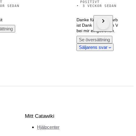
T
POSITIVT
OR SEDAN
•
3 VECKOR SEDAN
it
Danke für dieses farbenprächti
ist Dank ihrer guten Verpacku
ättning
bei mir eingetroffen.
Se översättning
Säljarens svar
Mitt Catawiki
Hjälpcenter