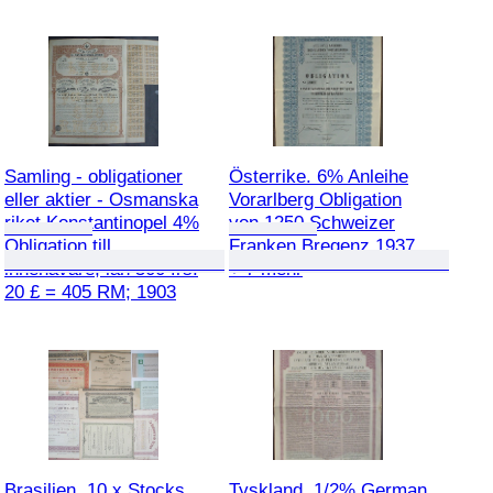
Samling - obligationer
Österrike. 6% Anleihe
eller aktier - Osmanska
Vorarlberg Obligation
riket Konstantinopel 4%
von 1250 Schweizer
Obligation till
Franken Bregenz 1937
innehavare, lån 500 frs.
+ 7 mehr
20 £ = 405 RM; 1903
Brasilien. 10 x Stocks,
Tyskland. 1/2% German