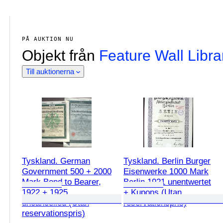
PÅ AUKTION NU
Objekt från
Feature Wall Libra
Till auktionerna
Tyskland. German
Tyskland. Berlin Burger
Government 500 + 2000
Eisenwerke 1000 Mark
Mark Bond to Bearer,
Berlin 1921 unentwertet
1922 + 1925
+ Kupons (Utan
uncancelled (Utan
reservationspris)
reservationspris)