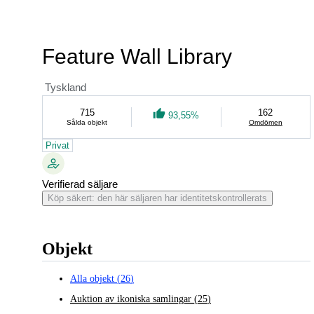
Feature Wall Library
Tyskland
715
162
93,55%
Sålda objekt
Omdömen
Privat
Verifierad säljare
Köp säkert: den här säljaren har identitetskontrollerats
Objekt
Alla objekt
(
26
)
Auktion av ikoniska samlingar
(
25
)