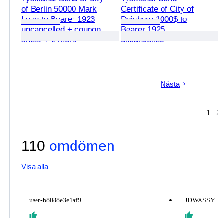
of Berlin 50000 Mark
Certificate of City of
Loan to Bearer 1923
Duisburg 1000$ to
uncancelled + coupon
Bearer 1925
sheet + 9 more
uncancelled
Nästa
1
110
omdömen
Visa alla
user-b8088e3e1af9
JDWASSY