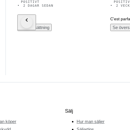
POSITIVT
POSITIV
•
2 DAGAR SEDAN
•
2 VECK
Danke!
C'est parfa
Se översättning
Se övers
Sälj
an köper
Hur man säljer
skydd
Säljartips