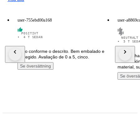
user-755ebd00a168
user-a8869c
POSITIVT
•
4 T SEDAN
NEUTRALT
•
5 T SED
Tudo conforme o descrito. Bem embalado e
El envío ha
protegido. Avaliação de 0 a 5, cinco.
información
Se översättning
material, su
Se översä