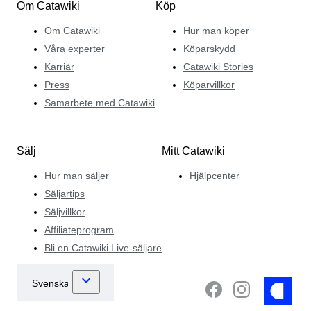
Om Catawiki
Köp
Om Catawiki
Hur man köper
Våra experter
Köparskydd
Karriär
Catawiki Stories
Press
Köparvillkor
Samarbete med Catawiki
Sälj
Mitt Catawiki
Hur man säljer
Hjälpcenter
Säljartips
Säljvillkor
Affiliateprogram
Bli en Catawiki Live-säljare