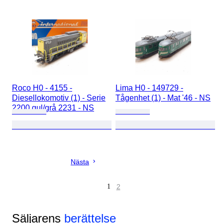
Roco H0 - 4155 -
Lima H0 - 149729 -
Diesellokomotiv (1) - Serie
Tågenhet (1) - Mat '46 - NS
2200 gul/grå 2231 - NS
Nästa
1
2
Säljarens
berättelse