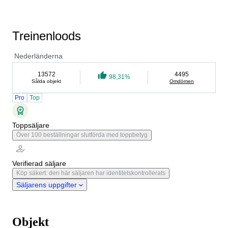
Treinenloods
Nederländerna
13572
4495
98,31%
Sålda objekt
Omdömen
Pro
Top
Toppsäljare
Över 100 beställningar slutförda med toppbetyg
Verifierad säljare
Köp säkert: den här säljaren har identitetskontrollerats
Säljarens uppgifter
Objekt