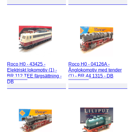
Roco H0 - 43425 -
Roco H0 - 04126A -
Elektriskt lokomotiv (1) -
Ånglokomotiv med tender
BR 112 TEE färgsättning -
(1) - BR 44 1315 - DB
DB