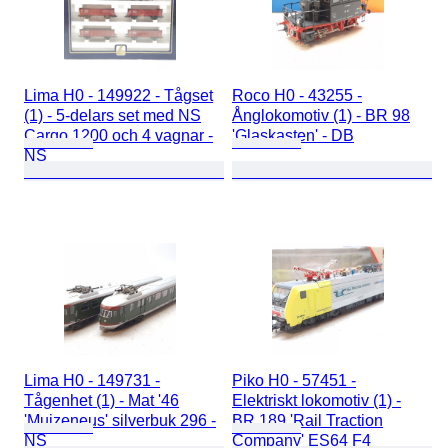
Lima H0 - 149922 - Tågset
Roco H0 - 43255 -
(1) - 5-delars set med NS
Ånglokomotiv (1) - BR 98
Cargo 1200 och 4 vagnar -
'Glaskasten' - DB
NS
Lima H0 - 149731 -
Piko H0 - 57451 -
Tågenhet (1) - Mat '46
Elektriskt lokomotiv (1) -
'Muizeneus' silverbuk 296 -
BR 189 'Rail Traction
NS
Company' ES64 F4