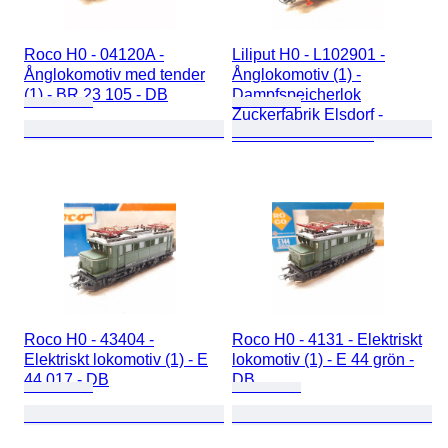
Roco H0 - 04120A -
Liliput H0 - L102901 -
Ånglokomotiv med tender
Ånglokomotiv (1) -
(1) - BR 23 105 - DB
Dampfspeicherlok
Zuckerfabrik Elsdorf -
Zuckerfabrik Elsdorf
Roco H0 - 43404 -
Roco H0 - 4131 - Elektriskt
Elektriskt lokomotiv (1) - E
lokomotiv (1) - E 44 grön -
44 017 - DB
DB