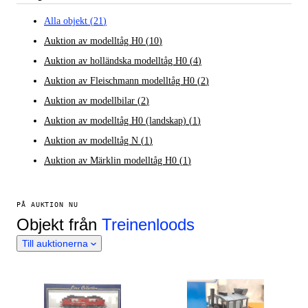
Alla objekt
(
21
)
Auktion av modelltåg H0
(
10
)
Auktion av holländska modelltåg H0
(
4
)
Auktion av Fleischmann modelltåg H0
(
2
)
Auktion av modellbilar
(
2
)
Auktion av modelltåg H0 (landskap)
(
1
)
Auktion av modelltåg N
(
1
)
Auktion av Märklin modelltåg H0
(
1
)
PÅ AUKTION NU
Objekt från
Treinenloods
Till auktionerna