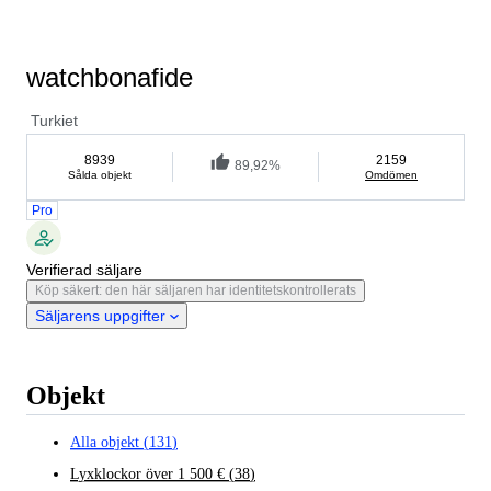
watchbonafide
Turkiet
8939
2159
89,92%
Sålda objekt
Omdömen
Pro
Verifierad säljare
Köp säkert: den här säljaren har identitetskontrollerats
Säljarens uppgifter
Objekt
Alla objekt
(
131
)
Lyxklockor över 1 500 €
(
38
)