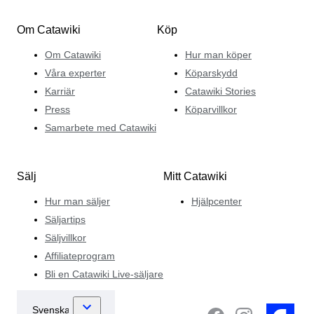
Om Catawiki
Köp
Om Catawiki
Hur man köper
Våra experter
Köparskydd
Karriär
Catawiki Stories
Press
Köparvillkor
Samarbete med Catawiki
Sälj
Mitt Catawiki
Hur man säljer
Hjälpcenter
Säljartips
Säljvillkor
Affiliateprogram
Bli en Catawiki Live-säljare