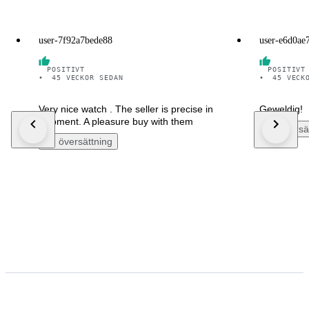
user-7f92a7bede88
user-e6d0ae
POSITIVT
POSITIVT
•
45 VECKOR SEDAN
•
45 VECK
Very nice watch . The seller is precise in
Geweldig!
shipment. A pleasure buy with them
Se översä
Se översättning